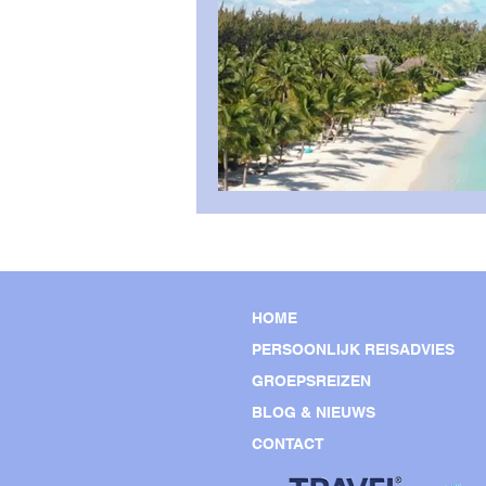
Afrika
HOME
PERSOONLIJK REISADVIES
GROEPSREIZEN
BLOG & NIEUWS
CONTACT