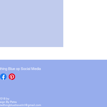
hing Blue op Social Media
2018 by
sign By Petra
methingbluetravelnl@gmail.com