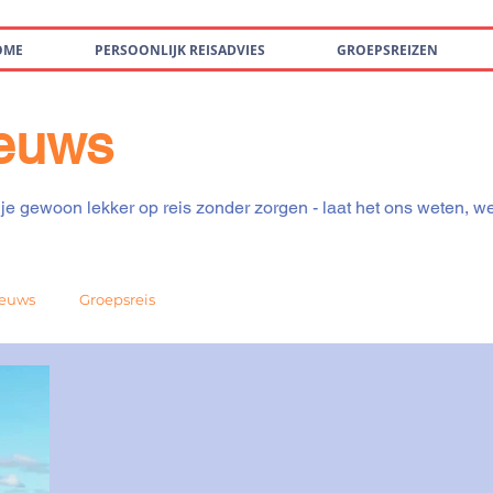
OME
PERSOONLIJK REISADVIES
GROEPSREIZEN
ieuws
je gewoon lekker op reis zonder zorgen - laat het ons weten, w
euws
Groepsreis