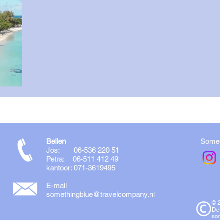
Bellen
Somet
Jos: 06-536 220 51
Petra: 06-511 412 49
kantoor: 071-3619495
E-mail
somethingblue@travelcompany.nl
© 
De
so
<!-- Global site tag (gtag.js) - Google Analytics -->