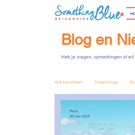
H
Blog en N
Heb je vragen, opmerkingen of wil 
Alle berichten
Travel blogs
Ni
Petra
30 mei 2025