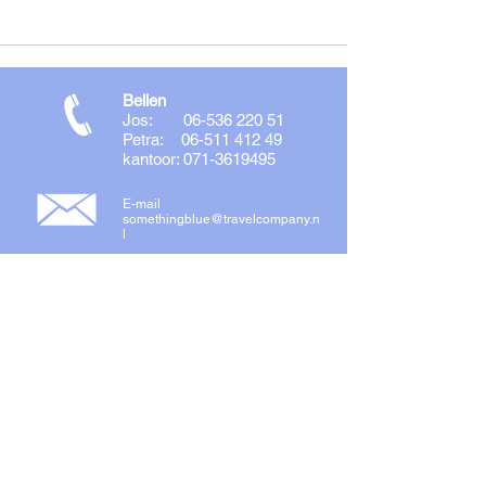
Bellen
Jos:
06-536 220 51
Petra:
06-511 412 49
kantoor: 071-3619495
E-mail
somethingblue@travelcompany.n
l
Something Blue op Social Media
<!-- Global site tag (gtag.js) - Google Analytics -->
<script async src="https://www.googletagmanager.com/gtag/js?id=UA-69672755-1"></script>
<script>
window.dataLayer = window.dataLayer || [];
function gtag(){dataLayer.push(arguments);}
gtag('js', new Date());
gtag('config', 'UA-69672755-1');
</script>
Something Blue Travel is zelfstandig ondernemer en aangesloten bij The Travel
Company in Almere, de franchiseorganisatie voor zelfstandige reisadviseurs.
Something Blue Travel brengt haar boekingen onder bij The Travel Company
(ANVR 4228, SGR 2642). U boekt en betaalt aan The Travel Company -