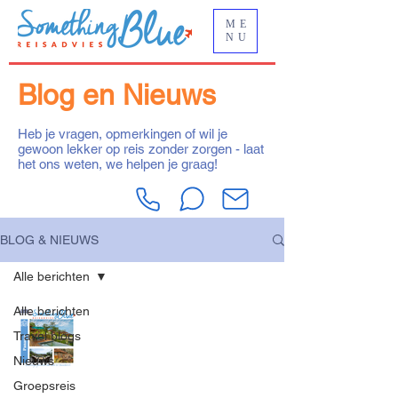
ME
NU
Blog en Nieuws
Heb je vragen, opmerkingen of wil je
gewoon lekker op reis zonder zorgen - laat
het ons weten, we helpen je graag!
BLOG & NIEUWS
Alle berichten
Alle berichten
Panama
Travel blogs
Petra
Nieuws
13 feb 2025
Groepsreis