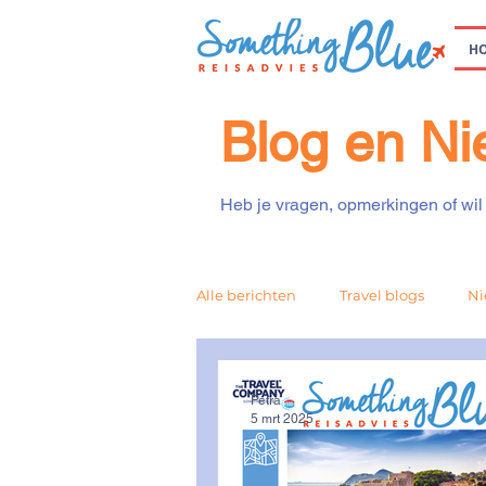
H
Blog en N
Heb je vragen, opmerkingen of wil 
Alle berichten
Travel blogs
Ni
Petra
5 mrt 2025