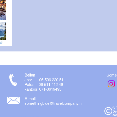
Bellen
Somet
Jos: 06-536 220 51
Petra: 06-511 412 49
kantoor: 071-3619495
E-mail
somethingblue@travelcompany.nl
© 
De
so
<!-- Global site tag (gtag.js) - Google Analytics -->