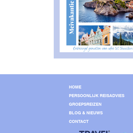
Meivakantie
HOME
PERSOONLIJK REISADVIES
GROEPSREIZEN
BLOG & NIEUWS
CONTACT