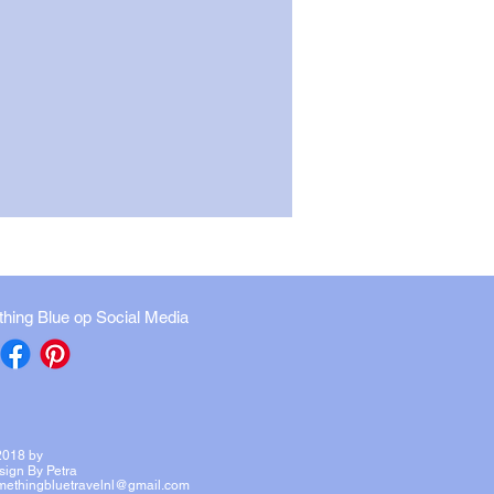
hing Blue op Social Media
2018 by
sign By Petra
methingbluetravelnl@gmail.com