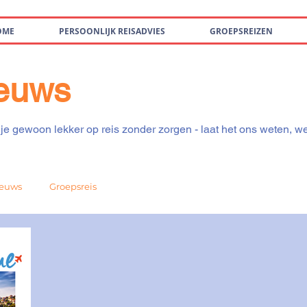
OME
PERSOONLIJK REISADVIES
GROEPSREIZEN
ieuws
je gewoon lekker op reis zonder zorgen - laat het ons weten, w
euws
Groepsreis