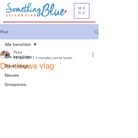
ME
NU
Post
Alle berichten
Petra
Alle berichten
15 dec 2017
1 minuten om te lezen
De nieuwe vlag
Travel blogs
Nieuws
Groepsreis